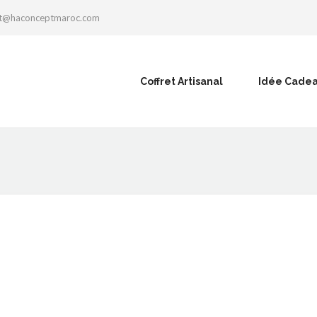
ct@haconceptmaroc.com
Coffret Artisanal
Idée Cade