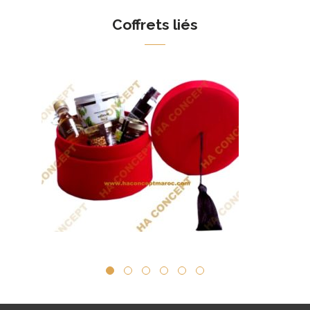
Coffrets liés
Coffret Tiznit
Méd