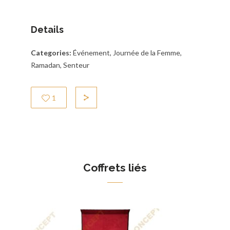
Details
Categories:
Événement, Journée de la Femme,
Ramadan, Senteur
1
Coffrets liés
Coffret Tanmirt
Coff