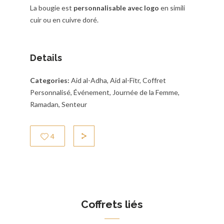
La bougie est
personnalisable avec logo
en simili
cuir ou en cuivre doré.
Details
Categories:
Aid al-Adha, Aid al-Fitr, Coffret
Personnalisé, Événement, Journée de la Femme,
Ramadan, Senteur
4
Coffrets liés
Médaille Personnalisée 7
Tro