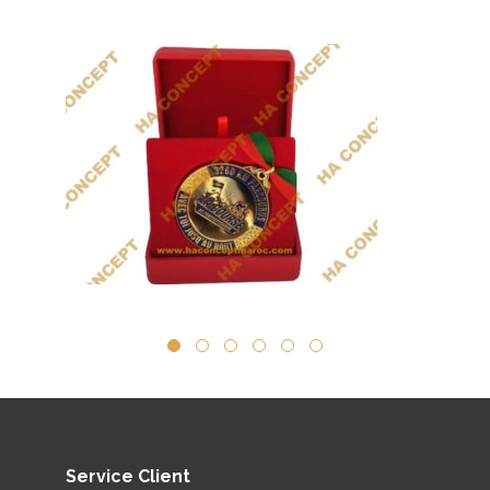
per
Service Client