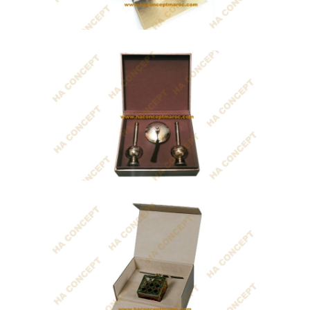
Coffret Arabian Nights
Diffuseur de parfum accompagné de
plusieurs...
Coffret Plaisir Doré
Service à thé artisanal qui contient: -...