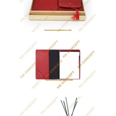
Coffret Conférencier A4
Cadeau artisanal Marocain qui contient
un...
Coffret Tarbouche Parfumé
Idéal pour un Cadeau Journée de la
Femme, ou à...