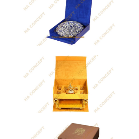
Coffret Luna
- Marque-pages fait main, conçu en
cuivre...
Coffret Magnificence
coffret cadeau fin d'année entreprise
qui...