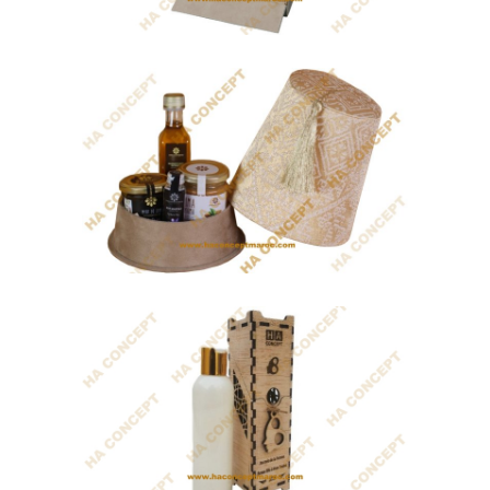
Coffret Tafraoute
• 2 Lances-parfum "Mricha" en cuivre
argenté...
Coffret Natural Beauty
Diffuseur de parfum accompagné de
plusieurs...