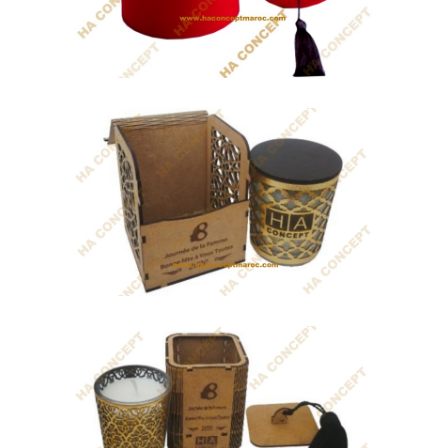
Coffret Tendresse
Diffuseur de parfum accompagné de
plusieurs...
Coffret Brightness
Tarbouche artisanal traditionnel rouge
à pompon...