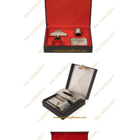
Coffret Majestueux
HA CONCEPT est une société
artisanale...
Coffret Deluxe
Coffret cadeau artisanal qui contient:
-...