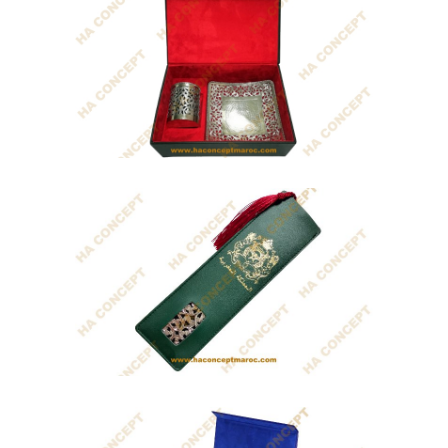
Coffret Joyau
Coffret cadeau Maroc qui contient un
pack bureau...
Coffret Beauty Art
• Vide-poche fait main à base de
cuivre...